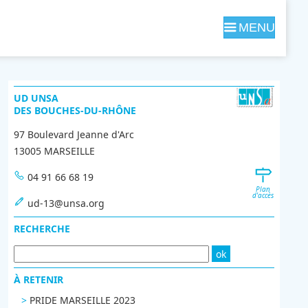
Navigation
M
UD UNSA
DES BOUCHES-DU-RHÔNE
97 Boulevard Jeanne d'Arc
e
13005 MARSEILLE
04 91 66 68 19
Plan
n
d'accès
ud-13@unsa.org
RECHERCHE
u
À RETENIR
PRIDE MARSEILLE 2023