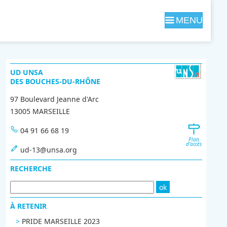
Navigation
M
UD UNSA
DES BOUCHES-DU-RHÔNE
97 Boulevard Jeanne d'Arc
e
13005 MARSEILLE
04 91 66 68 19
Plan
n
d'accès
ud-13@unsa.org
RECHERCHE
u
À RETENIR
PRIDE MARSEILLE 2023